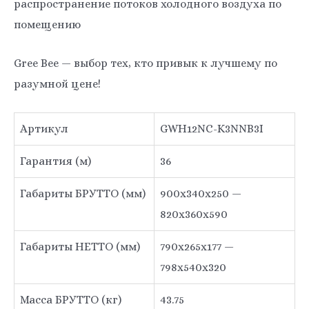
распространение потоков холодного воздуха по
помещению
Gree Bee — выбор тех, кто привык к лучшему по
разумной цене!
Артикул
GWH12NC-K3NNB3I
Гарантия (м)
36
Габариты БРУТТО (мм)
900х340х250 —
820х360х590
Габариты НЕТТО (мм)
790x265x177 —
798x540x320
Масса БРУТТО (кг)
43.75